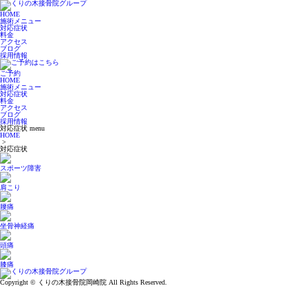
HOME
施術メニュー
対応症状
料金
アクセス
ブログ
採用情報
ご予約
HOME
施術メニュー
対応症状
料金
アクセス
ブログ
採用情報
対応症状
menu
HOME
>
対応症状
スポーツ障害
肩こり
腰痛
坐骨神経痛
頭痛
膝痛
Copyright © くりの木接骨院岡崎院 All Rights Reserved.